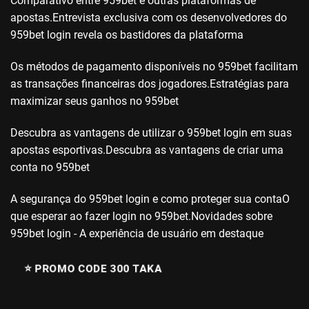
Comparativo entre 959bet e outras plataformas de
apostas.Entrevista exclusiva com os desenvolvedores do
959bet login revela os bastidores da plataforma
Os métodos de pagamento disponíveis no 959bet facilitam
as transações financeiras dos jogadores.Estratégias para
maximizar seus ganhos no 959bet
Descubra as vantagens de utilizar o 959bet login em suas
apostas esportivas.Descubra as vantagens de criar uma
conta no 959bet
A segurança do 959bet login e como proteger sua contaO
que esperar ao fazer login no 959bet.Novidades sobre
959bet login - A experiência de usuário em destaque
⭐️ PROMO CODE 300 TAKA