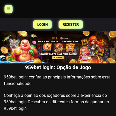
Skip
to
content
LOGIN
REGISTER
959bet login: Opção de Jogo
959bet login: confira as principais informações sobre essa
funcionalidade
Conheça a opinião dos jogadores sobre a experiência do
959bet login.Descubra as diferentes formas de ganhar no
959bet login