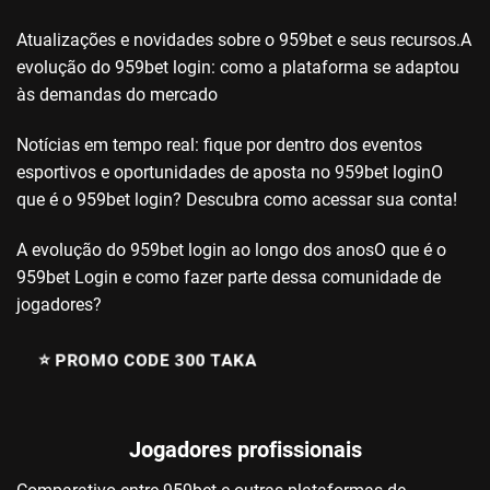
Atualizações e novidades sobre o 959bet e seus recursos.A
evolução do 959bet login: como a plataforma se adaptou
às demandas do mercado
Notícias em tempo real: fique por dentro dos eventos
esportivos e oportunidades de aposta no 959bet loginO
que é o 959bet login? Descubra como acessar sua conta!
A evolução do 959bet login ao longo dos anosO que é o
959bet Login e como fazer parte dessa comunidade de
jogadores?
⭐️ PROMO CODE 300 TAKA
Jogadores profissionais